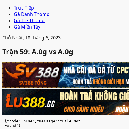
Trực Tiếp
Gà Danh Thomo
Gà Tre Thomo
Gà Miền Tây
Chủ Nhật, 18 tháng 6, 2023
Trận 59: A.0g vs A.0g