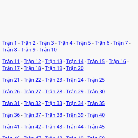
Trận 1
-
Trận 2
-
Trận 3
-
Trận 4
-
Trận 5
-
Trận 6
-
Trận 7
-
Trận 8
-
Trận 9
-
Trận 10
Trận 11
-
Trận 12
-
Trận 13
-
Trận 14
-
Trận 15
-
Trận 16
-
Trận 17
-
Trận 18
-
Trận 19
-
Trận 20
Trận 21
-
Trận 22
-
Trận 23
-
Trận 24
-
Trận 25
Trận 26
-
Trận 27
-
Trận 28
-
Trận 29
-
Trận 30
Trận 31
-
Trận 32
-
Trận 33
-
Trận 34
-
Trận 35
Trận 36
-
Trận 37
-
Trận 38
-
Trận 39
-
Trận 40
Trận 41
-
Trận 42
-
Trận 43
-
Trận 44
-
Trận 45