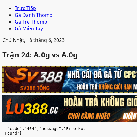
Trực Tiếp
Gà Danh Thomo
Gà Tre Thomo
Gà Miền Tây
Chủ Nhật, 18 tháng 6, 2023
Trận 24: A.0g vs A.0g