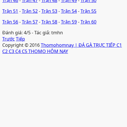
Trận 46
-
Trận 47
-
Trận 48
-
Trận 49
-
Trận 50
Trận 51
-
Trận 52
-
Trận 53
-
Trận 54
-
Trận 55
Trận 56
-
Trận 57
-
Trận 58
-
Trận 59
-
Trận 60
Đánh giá:
4/5
- Tác giả:
tmhn
Trước
Tiếp
Copyright © 2016
Thomohomnay | ĐÁ GÀ TRỰC TIẾP C1
C2 C3 C4 C5 THOMO HÔM NAY