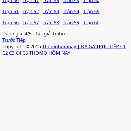
Trận 46
-
Trận 47
-
Trận 48
-
Trận 49
-
Trận 50
Trận 51
-
Trận 52
-
Trận 53
-
Trận 54
-
Trận 55
Trận 56
-
Trận 57
-
Trận 58
-
Trận 59
-
Trận 60
Đánh giá:
4/5
- Tác giả:
tmhn
Trước
Tiếp
Copyright © 2016
Thomohomnay | ĐÁ GÀ TRỰC TIẾP C1
C2 C3 C4 C5 THOMO HÔM NAY