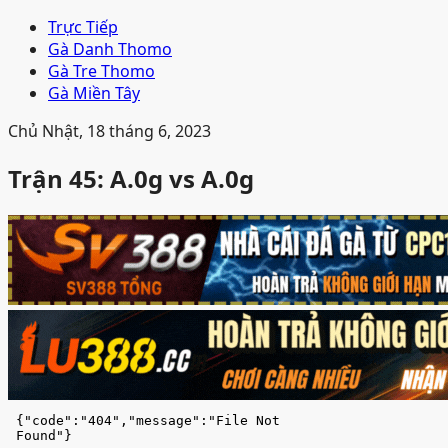
Trực Tiếp
Gà Danh Thomo
Gà Tre Thomo
Gà Miền Tây
Chủ Nhật, 18 tháng 6, 2023
Trận 45: A.0g vs A.0g