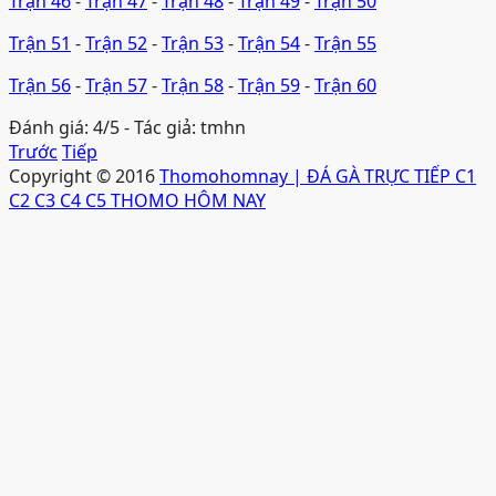
Trận 46
-
Trận 47
-
Trận 48
-
Trận 49
-
Trận 50
Trận 51
-
Trận 52
-
Trận 53
-
Trận 54
-
Trận 55
Trận 56
-
Trận 57
-
Trận 58
-
Trận 59
-
Trận 60
Đánh giá:
4/5
- Tác giả:
tmhn
Trước
Tiếp
Copyright © 2016
Thomohomnay | ĐÁ GÀ TRỰC TIẾP C1
C2 C3 C4 C5 THOMO HÔM NAY