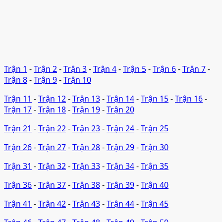
Trận 1
-
Trận 2
-
Trận 3
-
Trận 4
-
Trận 5
-
Trận 6
-
Trận 7
-
Trận 8
-
Trận 9
-
Trận 10
Trận 11
-
Trận 12
-
Trận 13
-
Trận 14
-
Trận 15
-
Trận 16
-
Trận 17
-
Trận 18
-
Trận 19
-
Trận 20
Trận 21
-
Trận 22
-
Trận 23
-
Trận 24
-
Trận 25
Trận 26
-
Trận 27
-
Trận 28
-
Trận 29
-
Trận 30
Trận 31
-
Trận 32
-
Trận 33
-
Trận 34
-
Trận 35
Trận 36
-
Trận 37
-
Trận 38
-
Trận 39
-
Trận 40
Trận 41
-
Trận 42
-
Trận 43
-
Trận 44
-
Trận 45