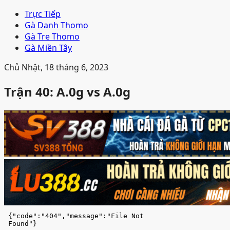
Trực Tiếp
Gà Danh Thomo
Gà Tre Thomo
Gà Miền Tây
Chủ Nhật, 18 tháng 6, 2023
Trận 40: A.0g vs A.0g