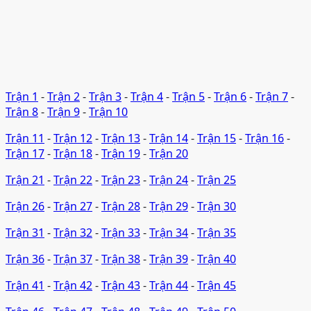
Trận 1
-
Trận 2
-
Trận 3
-
Trận 4
-
Trận 5
-
Trận 6
-
Trận 7
-
Trận 8
-
Trận 9
-
Trận 10
Trận 11
-
Trận 12
-
Trận 13
-
Trận 14
-
Trận 15
-
Trận 16
-
Trận 17
-
Trận 18
-
Trận 19
-
Trận 20
Trận 21
-
Trận 22
-
Trận 23
-
Trận 24
-
Trận 25
Trận 26
-
Trận 27
-
Trận 28
-
Trận 29
-
Trận 30
Trận 31
-
Trận 32
-
Trận 33
-
Trận 34
-
Trận 35
Trận 36
-
Trận 37
-
Trận 38
-
Trận 39
-
Trận 40
Trận 41
-
Trận 42
-
Trận 43
-
Trận 44
-
Trận 45