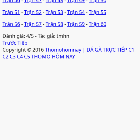
Trận 46
-
Trận 47
-
Trận 48
-
Trận 49
-
Trận 50
Trận 51
-
Trận 52
-
Trận 53
-
Trận 54
-
Trận 55
Trận 56
-
Trận 57
-
Trận 58
-
Trận 59
-
Trận 60
Đánh giá:
4/5
- Tác giả:
tmhn
Trước
Tiếp
Copyright © 2016
Thomohomnay | ĐÁ GÀ TRỰC TIẾP C1
C2 C3 C4 C5 THOMO HÔM NAY