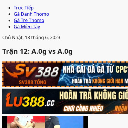
Trực Tiếp
Gà Danh Thomo
Gà Tre Thomo
Gà Miền Tây
Chủ Nhật, 18 tháng 6, 2023
Trận 12: A.0g vs A.0g